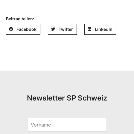
Beitrag teilen:
Facebook
Twitter
LinkedIn
Newsletter SP Schweiz
V
E
o
-
r
M