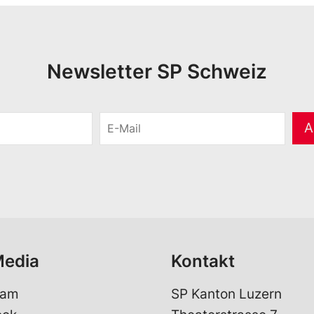
Newsletter SP Schweiz
E
A
-
M
a
i
l
*
Media
Kontakt
ram
SP Kanton Luzern