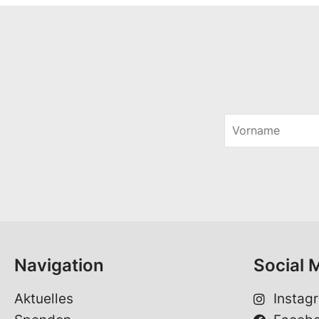
V
o
*
r
*
n
a
m
e
*
Navigation
Social 
Aktuelles
Instag