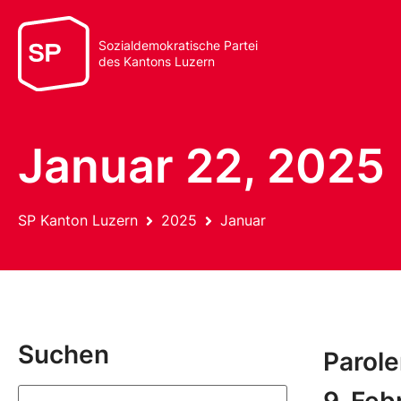
Sozialdemokratische Partei
des Kantons Luzern
Januar 22, 2025
SP Kanton Luzern
2025
Januar
Suchen
Parol