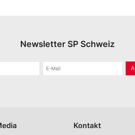
Newsletter SP Schweiz
E
A
-
M
a
i
l
*
Media
Kontakt