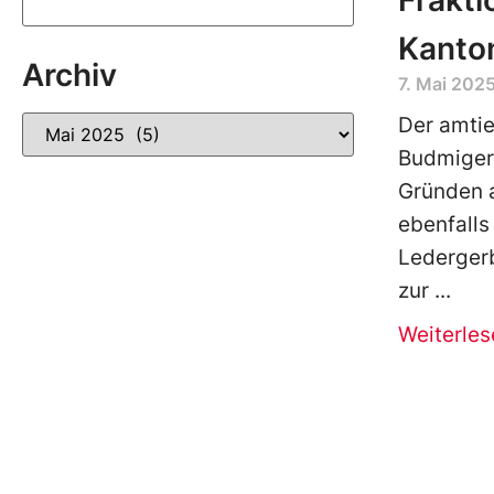
Frakti
Kanto
Archiv
7. Mai 202
Der amtie
Budmiger 
Gründen a
ebenfalls
Ledergerb
zur
Weiterles