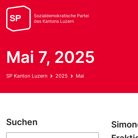
Sozialdemokratische Partei
des Kantons Luzern
Mai 7, 2025
SP Kanton Luzern
2025
Mai
Suchen
Simon