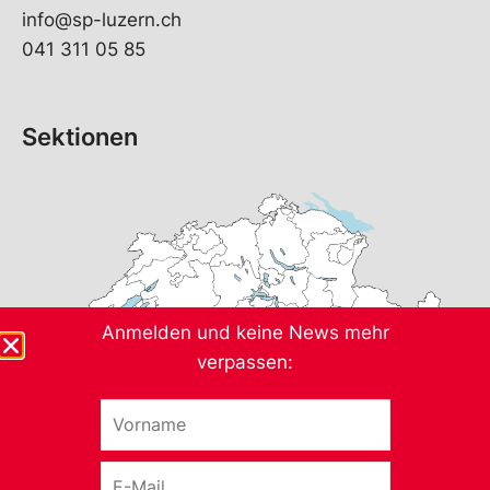
info@sp-luzern.ch
041 311 05 85
Sektionen
Anmelden und keine News mehr
verpassen:
V
o
r
E
n