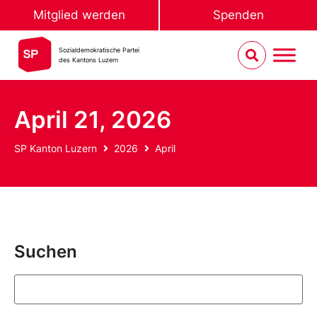
Mitglied werden
Spenden
Sozialdemokratische Partei
des Kantons Luzern
April 21, 2026
SP Kanton Luzern
2026
April
Suchen