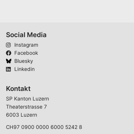
*
a
i
l
V
o
Social Media
r
n
Instagram
a
m
Facebook
e
Bluesky
Linkedin
Kontakt
SP Kanton Luzern
Theaterstrasse 7
6003 Luzern
CH97 0900 0000 6000 5242 8