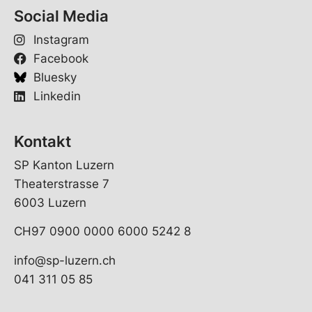
E
Social Media
-
M
Instagram
a
i
Facebook
l
Bluesky
Linkedin
Kontakt
SP Kanton Luzern
Theaterstrasse 7
6003 Luzern
CH97 0900 0000 6000 5242 8
info@sp-luzern.ch
041 311 05 85