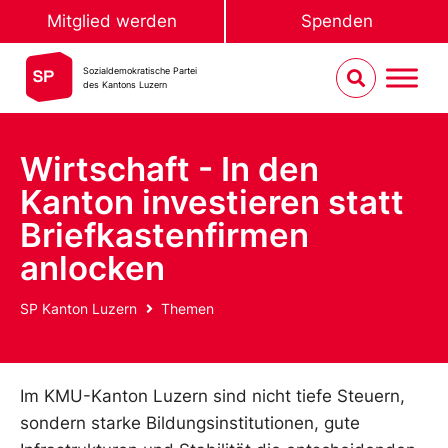
Mitglied werden
Spenden
Sozialdemokratische Partei
des Kantons Luzern
Wirtschaft - In den
Kanton investieren statt
Briefkastenfirmen
anlocken
SP Kanton Luzern
Themen
Im KMU-Kanton Luzern sind nicht tiefe Steuern,
sondern starke Bildungsinstitutionen, gute