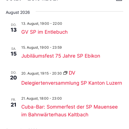
Liste
An
Wählen
Nav
Sie
August 2026
das
Datum
13. August, 19:00
-
22:00
aus.
DO.
13
GV SP im Entlebuch
15. August, 19:00
-
23:59
SA.
15
Jubiläumsfest 75 Jahre SP Ebikon
DV
DO.
20. August, 19:15
-
20:30
20
Delegiertenversammlung SP Kanton Luzern
21. August, 18:00
-
23:00
FR.
21
Cuba-Bar: Sommerfest der SP Mauensee
im Bahnwärterhaus Kaltbach