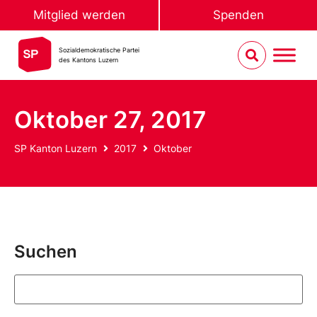
Mitglied werden
Spenden
Sozialdemokratische Partei
des Kantons Luzern
Oktober 27, 2017
SP Kanton Luzern
2017
Oktober
Suchen