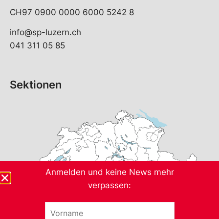
CH97 0900 0000 6000 5242 8
info@sp-luzern.ch
041 311 05 85
Sektionen
Anmelden und keine News mehr
verpassen:
V
E
o