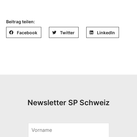
Beitrag teilen:
Facebook
Twitter
LinkedIn
Newsletter SP Schweiz
E
V
-
o
M