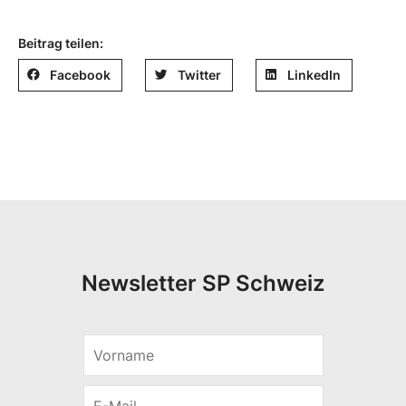
Beitrag teilen:
Facebook
Twitter
LinkedIn
Newsletter SP Schweiz
V
E
o
-
r
M
E
n