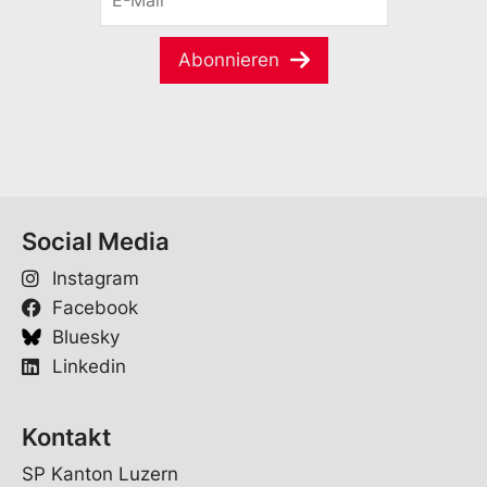
a
-
a
i
M
m
l
a
e
Abonnieren
S
i
*
p
l
r
*
a
c
h
e
*
Social Media
Instagram
Facebook
Bluesky
Linkedin
Kontakt
SP Kanton Luzern