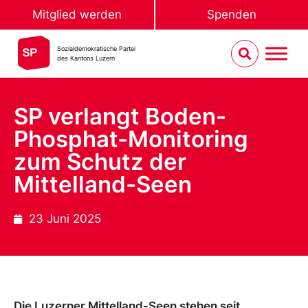
Mitglied werden
Spenden
Sozialdemokratische Partei
des Kantons Luzern
SP verlangt Boden-
Phosphat-Monitoring
zum Schutz der
Mittelland-Seen
23 Juni 2025
Die Luzerner Mittelland-Seen stehen seit