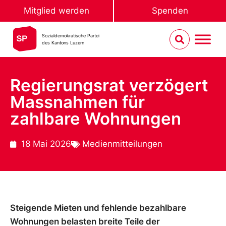
Mitglied werden
Spenden
Sozialdemokratische Partei
des Kantons Luzern
Regierungsrat verzögert
Massnahmen für
zahlbare Wohnungen
18 Mai 2026
Medienmitteilungen
Steigende Mieten und fehlende bezahlbare
Wohnungen belasten breite Teile der