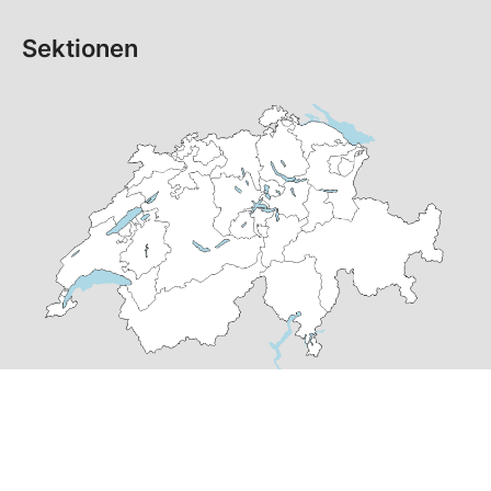
Sektionen
© Copyright 2026 SP Luzern | realisiert von
pr24