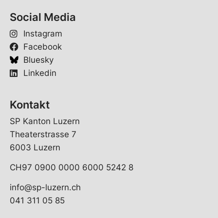
e
Social Media
S
p
Instagram
r
a
Facebook
c
Bluesky
h
Linkedin
e
Kontakt
SP Kanton Luzern
Theaterstrasse 7
6003 Luzern
CH97 0900 0000 6000 5242 8
info@sp-luzern.ch
041 311 05 85