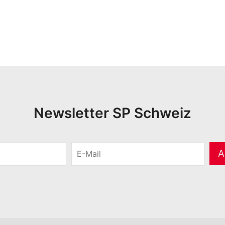
Newsletter SP Schweiz
E
A
-
M
a
i
l
*